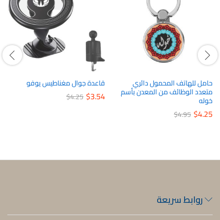
حامل للهاتف المحمول دائري
قاعدة جوال مغناطيس يوفو
متعدد الوظائف من المعدن بأسم
$
3.54
$
4.25
خوله
$
4.25
$
4.95
روابط سريعة