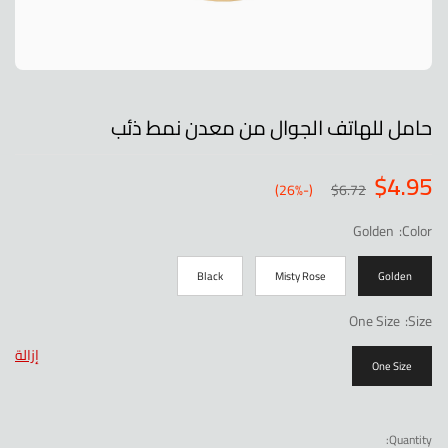
حامل للهاتف الجوال من معدن نمط ذئب
$
4.95
(-26%)
$
6.72
Golden
:
Color
Black
Misty Rose
Golden
One Size
:
Size
إزالة
One Size
Quantity:
حامل