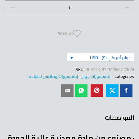
للهاتف
الجوال
من
معدن
نمط
Wishlist
ذئب
quantity
دولار أمريكي ($) - USD
SKU:
RCFCFK-3STM7M-GI7KWI
Categories:
إكسسورات جوال
,
إكسسورات وملابس للطباعة
المواصفات
· مصنوع من مادة معدنية عالية الجودة،