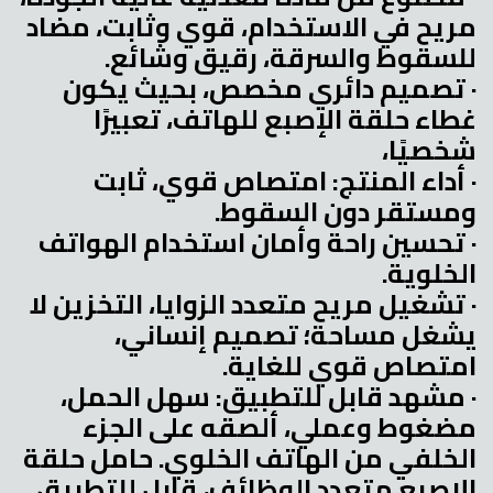
مريح في الاستخدام، قوي وثابت، مضاد
للسقوط والسرقة، رقيق وشائع.
· تصميم دائري مخصص، بحيث يكون
غطاء حلقة الإصبع للهاتف، تعبيرًا
شخصيًا،
· أداء المنتج: امتصاص قوي، ثابت
ومستقر دون السقوط.
· تحسين راحة وأمان استخدام الهواتف
الخلوية.
· تشغيل مريح متعدد الزوايا، التخزين لا
يشغل مساحة؛ تصميم إنساني،
امتصاص قوي للغاية.
· مشهد قابل للتطبيق: سهل الحمل،
مضغوط وعملي، ألصقه على الجزء
الخلفي من الهاتف الخلوي. حامل حلقة
الإصبع متعدد الوظائف، قابل للتطبيق