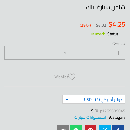
شاحن سيارة بيلك
$
4.25
(-29%)
$
6.02
In stock
Status:
Quantity:
شاحن
سيارة
بيلك
quantity
Wishlist
دولار أمريكي ($) - USD
SKU:
p1759689045
Category:
اكسسوارات سيارات