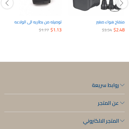
منفاخ هواء صغير
توصيله من بطاريه الى الولاعه
$
1.13
$
2.48
$
1.77
$
3.54
روابط سريعة
عن المتجر
المتجر الالكتروني